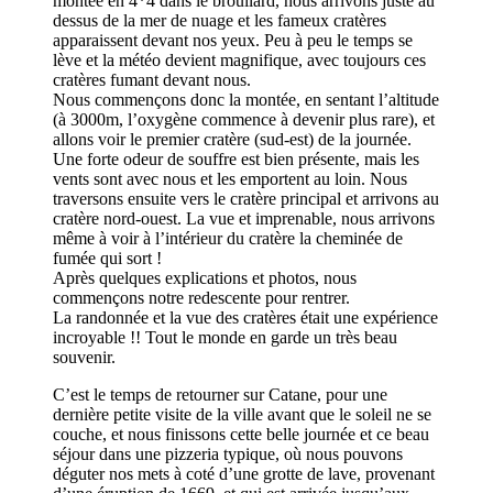
montée en 4*4 dans le brouilard, nous arrivons juste au
dessus de la mer de nuage et les fameux cratères
apparaissent devant nos yeux. Peu à peu le temps se
lève et la météo devient magnifique, avec toujours ces
cratères fumant devant nous.
Nous commençons donc la montée, en sentant l’altitude
(à 3000m, l’oxygène commence à devenir plus rare), et
allons voir le premier cratère (sud-est) de la journée.
Une forte odeur de souffre est bien présente, mais les
vents sont avec nous et les emportent au loin. Nous
traversons ensuite vers le cratère principal et arrivons au
cratère nord-ouest. La vue et imprenable, nous arrivons
même à voir à l’intérieur du cratère la cheminée de
fumée qui sort !
Après quelques explications et photos, nous
commençons notre redescente pour rentrer.
La randonnée et la vue des cratères était une expérience
incroyable !! Tout le monde en garde un très beau
souvenir.
C’est le temps de retourner sur Catane, pour une
dernière petite visite de la ville avant que le soleil ne se
couche, et nous finissons cette belle journée et ce beau
séjour dans une pizzeria typique, où nous pouvons
déguter nos mets à coté d’une grotte de lave, provenant