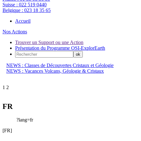
Suisse :
022 519 0440
Belgique :
023 18 35 65
Accueil
Nos Actions
Trouver un Support ou une Action
Présentation du Programme OSI-ExplorEarth
NEWS : Classes de Découvertes Cristaux et Géologie
NEWS : Vacances Volcans, Géologie & Cristaux
1
2
FR
?lang=fr
[FR]