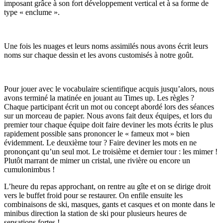
imposant grâce à son fort développement vertical et à sa forme de
type « enclume ».
Une fois les nuages et leurs noms assimilés nous avons écrit leurs
noms sur chaque dessin et les avons customisés à notre goût.
Pour jouer avec le vocabulaire scientifique acquis jusqu’alors, nous
avons terminé la matinée en jouant au Times up. Les règles ?
Chaque participant écrit un mot ou concept abordé lors des séances
sur un morceau de papier. Nous avons fait deux équipes, et lors du
premier tour chaque équipe doit faire deviner les mots écrits le plus
rapidement possible sans prononcer le « fameux mot » bien
évidemment. Le deuxième tour ? Faire deviner les mots en ne
prononçant qu’un seul mot. Le troisième et dernier tour : les mimer !
Plutôt marrant de mimer un cristal, une rivière ou encore un
cumulonimbus !
L’heure du repas approchant, on rentre au gîte et on se dirige droit
vers le buffet froid pour se restaurer. On enfile ensuite les
combinaisons de ski, masques, gants et casques et on monte dans le
minibus direction la station de ski pour plusieurs heures de
sensations fortes !