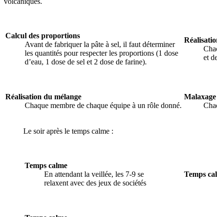
volcaniques.
Calcul des proportions
Réalisati
Avant de fabriquer la pâte à sel, il faut déterminer
Chac
les quantités pour respecter les proportions (1 dose
et d
d’eau, 1 dose de sel et 2 dose de farine).
Réalisation du mélange
Malaxage
Chaque membre de chaque équipe à un rôle donné.
Cha
Le soir après le temps calme :
Temps calme
En attendant la veillée, les 7-9 se
Temps ca
relaxent avec des jeux de sociétés