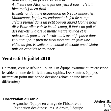
A l’heure des AES, on a fait des jeux d’eau – c’était
bien mais j’ai eu froid.
Ensuite, on fait une dégustation de 6 eaux minérales.
Maintenant, le plus exceptionnel : le feu de camp.
J’étais plongé dans un petit Spirou quand Coline nous
dit « Pour aller voir le feu de camp, il faut : un pull et
des baskets. » alors je monte mettre tout ça et je
redescends pour aller le voir mais avant je passe dans
le bureau pour prendre mon ipod afin de faire une
vidéo du feu. Ensuite on a chanté et écouté une histoire
puis on est allés se coucher.
Vendredi 16 juillet 2010
Ce matin, c’est le début du bilan. Un équipe examine au microscope
le sable ramené de la rivière aux saphirs. Deux autres équipes
mettent au point une bande dessinée (chacune une histoire
différentes).
Observation du sable
Atelier B
A gauche l’équipe en charge de l’histoire de
L’éq
l’extinction des dinosaures. A droite, l’équipe
des 