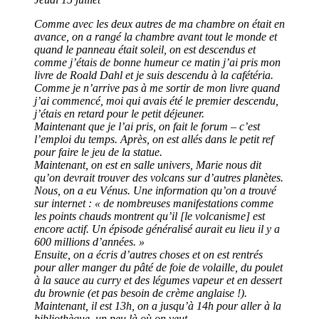
Comme avec les deux autres de ma chambre on était en
avance, on a rangé la chambre avant tout le monde et
quand le panneau était soleil, on est descendus et
comme j’étais de bonne humeur ce matin j’ai pris mon
livre de Roald Dahl et je suis descendu à la cafétéria.
Comme je n’arrive pas à me sortir de mon livre quand
j’ai commencé, moi qui avais été le premier descendu,
j’étais en retard pour le petit déjeuner.
Maintenant que je l’ai pris, on fait le forum – c’est
l’emploi du temps. Après, on est allés dans le petit ref
pour faire le jeu de la statue.
Maintenant, on est en salle univers, Marie nous dit
qu’on devrait trouver des volcans sur d’autres planètes.
Nous, on a eu Vénus. Une information qu’on a trouvé
sur internet : « de nombreuses manifestations comme
les points chauds montrent qu’il [le volcanisme] est
encore actif. Un épisode généralisé aurait eu lieu il y a
600 millions d’années. »
Ensuite, on a écris d’autres choses et on est rentrés
pour aller manger du pâté de foie de volaille, du poulet
à la sauce au curry et des légumes vapeur et en dessert
du brownie (et pas besoin de crème anglaise !).
Maintenant, il est 13h, on a jusqu’à 14h pour aller à la
bibliothèque, un peu là où on veut.