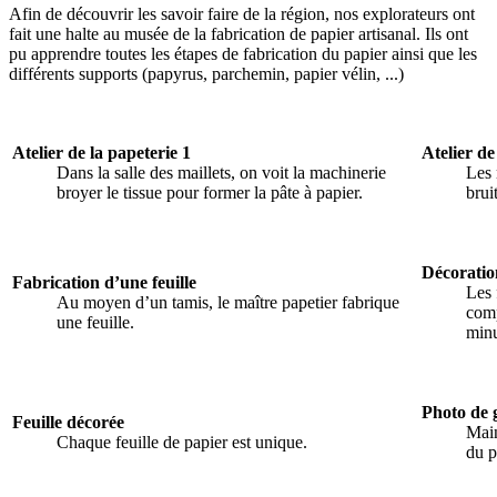
Afin de découvrir les savoir faire de la région, nos explorateurs ont
fait une halte au musée de la fabrication de papier artisanal. Ils ont
pu apprendre toutes les étapes de fabrication du papier ainsi que les
différents supports (papyrus, parchemin, papier vélin, ...)
Atelier de la papeterie 1
Atelier de
Dans la salle des maillets, on voit la machinerie
Les 
broyer le tissue pour former la pâte à papier.
brui
Décoration
Fabrication d’une feuille
Les 
Au moyen d’un tamis, le maître papetier fabrique
comp
une feuille.
minu
Photo de 
Feuille décorée
Main
Chaque feuille de papier est unique.
du p