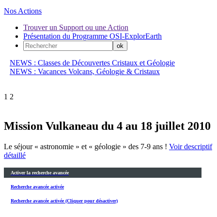
Nos Actions
Trouver un Support ou une Action
Présentation du Programme OSI-ExplorEarth
NEWS : Classes de Découvertes Cristaux et Géologie
NEWS : Vacances Volcans, Géologie & Cristaux
1
2
Mission Vulkaneau du 4 au 18 juillet 2010
Le séjour « astronomie » et « géologie » des 7-9 ans !
Voir descriptif
détaillé
Activer la recherche avancée
Recherche avancée activée
Recherche avancée activée (Cliquer pour désactiver)