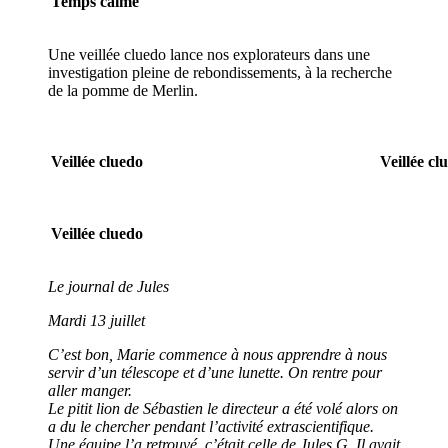
Temps calme
Une veillée cluedo lance nos explorateurs dans une
investigation pleine de rebondissements, à la recherche
de la pomme de Merlin.
Veillée cluedo
Veillée cl
Veillée cluedo
Le journal de Jules
Mardi 13 juillet
C’est bon, Marie commence à nous apprendre à nous
servir d’un télescope et d’une lunette. On rentre pour
aller manger.
Le pitit lion de Sébastien le directeur a été volé alors on
a du le chercher pendant l’activité extrascientifique.
Une équipe l’a retrouvé, c’était celle de Jules G. Il avait