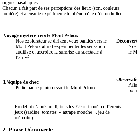
orgues basaltiques.
Chacun a fait part de ses perceptions des lieux (son, couleurs,
lumière) et a ensuite expérimenté le phénomène d’écho du lieu.
Voyage mystère vers le Mont Peloux
Nos explorateur se dirigent yeux bandés vers le
Découver
Mont Peloux afin d’expérimenter les sensation
Nos 
auditive et accroitre la surprise du spectacle à
le M
l’arrivé.
Observati
L’équipe de choc
Afin
Petite pause photo devant le Mont Peloux
pour
En début d’après midi, tous les 7-9 ont joué à différents
jeux (sardine, tomates, « attrape mouche », jeu de
mémoire).
2. Phase Découverte