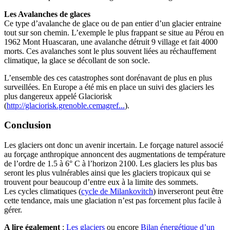
Les Avalanches de glaces
Ce type d’avalanche de glace ou de pan entier d’un glacier entraine
tout sur son chemin. L’exemple le plus frappant se situe au Pérou en
1962 Mont Huascaran, une avalanche détruit 9 village et fait 4000
morts. Ces avalanches sont le plus souvent liées au réchauffement
climatique, la glace se décollant de son socle.
L’ensemble des ces catastrophes sont dorénavant de plus en plus
surveillées. En Europe a été mis en place un suivi des glaciers les
plus dangereux appelé Glaciorisk
(
http://glaciorisk.grenoble.cemagref...
).
Conclusion
Les glaciers ont donc un avenir incertain. Le forçage naturel associé
au forçage anthropique annoncent des augmentations de température
de l’ordre de 1.5 à 6° C à l’horizon 2100. Les glaciers les plus bas
seront les plus vulnérables ainsi que les glaciers tropicaux qui se
trouvent pour beaucoup d’entre eux à la limite des sommets.
Les cycles climatiques (
cycle de Milankovitch
) inverseront peut être
cette tendance, mais une glaciation n’est pas forcement plus facile à
gérer.
A lire également
:
Les glaciers
ou encore
Bilan énergétique d’un