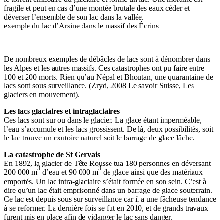
fragile et peut en cas d’une montée brutale des eaux céder et
déverser l’ensemble de son lac dans la vallée.
exemple du lac d’Arsine dans le massif des Écrins
De nombreux exemples de débâcles de lacs sont à dénombrer dans
les Alpes et les autres massifs. Ces catastrophes ont pu faire entre
100 et 200 morts. Rien qu’au Népal et Bhoutan, une quarantaine de
lacs sont sous surveillance. (Zryd, 2008 Le savoir Suisse, Les
glaciers en mouvement).
Les lacs glaciaires et intraglaciaires
Ces lacs sont sur ou dans le glacier. La glace étant imperméable,
l’eau s’accumule et les lacs grossissent. De là, deux possibilités, soit
le lac trouve un exutoire naturel soit le barrage de glace lâche.
La catastrophe de St Gervais
En 1892, la glacier de Tête Rousse tua 180 personnes en déversant
3
3
200 000 m
d’eau et 90 000 m
de glace ainsi que des matériaux
emportés. Un lac intra-glaciaire s’était formée en son sein. C’est à
dire qu’un lac était emprisonné dans un barrage de glace souterrain.
Ce lac est depuis sous sur surveillance car il a une fâcheuse tendance
à se reformer. La dernière fois se fut en 2010, et de grands travaux
furent mis en place afin de vidanger le lac sans danger.