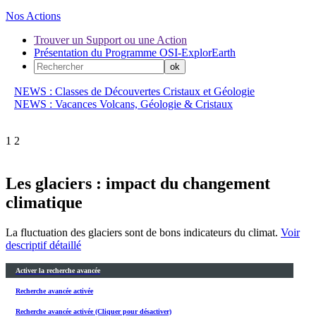
Nos Actions
Trouver un Support ou une Action
Présentation du Programme OSI-ExplorEarth
NEWS : Classes de Découvertes Cristaux et Géologie
NEWS : Vacances Volcans, Géologie & Cristaux
1
2
Les glaciers : impact du changement
climatique
La fluctuation des glaciers sont de bons indicateurs du climat.
Voir
descriptif détaillé
Activer la recherche avancée
Recherche avancée activée
Recherche avancée activée (Cliquer pour désactiver)