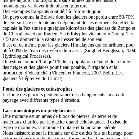
manne aujourd’hui disponible sans limites dans les massifs
montagneux va devenir de plus en plus rare.
Des exemples frappants sont déjà à l’ordre du jour.
Un pays comme la Bolivie dont les glaciers ont perdu entre 50/70%
de leur surface est totalement dépendant de ces derniers. En effet, la
capitale la Paz située à quelques kilomètres des glaciers du Zongo et
du Chacaltaya et qui fondent 5 à 6 fois plus vite aujourd’hui qu’il y
a 50 ans donnent à la capitale l’essentiel de son eau.
Il est en de même pour les glaciers Himalayens qui contribuent pour
50 à 60% de l’eau des rivières du massif. (Singh et Bengtsson, 2004,
Hydrological Processes).
On estime aujourd’hui qu’1/6 de la population dépend de la fonte
des neiges et des glaces pour l’eau potable, l’irrigation et la
production d’électricité. (Vincent et Francou, 2007 Belin, Les
glaciers à l’épreuve du Climat).
Fonte des glaciers et catastrophes
La fonte des glaciers peut entrainer des changements locaux du
paysage avec différents types d’érosion.
Lacs morainiques ou périglaciaires
Une moraine est un amas de blocs de pierres, de terre et de
matériaux charriée par le glacier quand celui avance. Il existe de
type de moraines, la moraine frontale et la moraine latérale.
Nous insisterons sur la frontale car elle est des fois un barrage pour
le torrent émissaire du glaciaire et forme un lac. Une moraine est