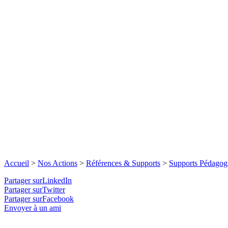
Accueil
>
Nos Actions
>
Références & Supports
>
Supports Pédagog
Partager surLinkedIn
Partager surTwitter
Partager surFacebook
Envoyer à un ami