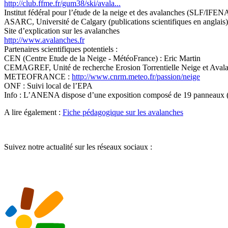
http://club.ffme.fr/gum38/ski/avala...
Institut fédéral pour l’étude de la neige et des avalanches (SLF/IFEN
ASARC, Université de Calgary (publications scientifiques en anglais)
Site d’explication sur les avalanches
http://www.avalanches.fr
Partenaires scientifiques potentiels :
CEN (Centre Etude de la Neige - MétéoFrance) : Eric Martin
CEMAGREF, Unité de recherche Erosion Torrentielle Neige et Avala
METEOFRANCE :
http://www.cnrm.meteo.fr/passion/neige
ONF : Suivi local de l’EPA
Info : L’ANENA dispose d’une exposition composé de 19 panneaux (30 e
A lire également :
Fiche pédagogique sur les avalanches
Suivez notre actualité sur les réseaux sociaux :