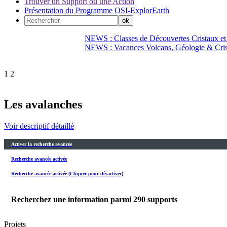
Trouver un Support ou une Action
Présentation du Programme OSI-ExplorEarth
NEWS : Classes de Découvertes Cristaux et
NEWS : Vacances Volcans, Géologie & Cri
1
2
Les avalanches
Voir descriptif détaillé
Activer la recherche avancée
Recherche avancée activée
Recherche avancée activée (Cliquer pour désactiver)
Recherchez une information parmi
290
supports
Projets