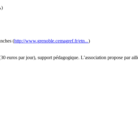
A)
nches (
http://www.grenoble.cemagref.fr/etn...
)
uros par jour), support pédagogique. L’association propose par ailleu