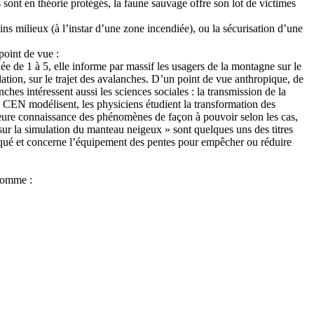
sont en théorie protégés, la faune sauvage offre son lot de victimes
ns milieux (à l’instar d’une zone incendiée), ou la sécurisation d’une
point de vue :
e de 1 à 5, elle informe par massif les usagers de la montagne sur le
tion, sur le trajet des avalanches. D’un point de vue anthropique, de
hes intéressent aussi les sciences sociales : la transmission de la
 CEN modélisent, les physiciens étudient la transformation des
lleure connaissance des phénomènes de façon à pouvoir selon les cas,
ur la simulation du manteau neigeux » sont quelques uns des titres
liqué et concerne l’équipement des pentes pour empêcher ou réduire
 comme :