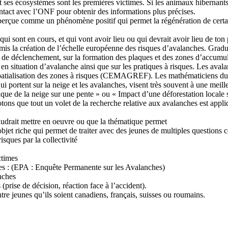
t ses écosystèmes sont les premières victimes. Si les animaux hibernants 
ontact avec l’ONF pour obtenir des informations plus précises.
 perçue comme un phénomène positif qui permet la régénération de certai
 sont en cours, et qui vont avoir lieu ou qui devrait avoir lieu de ton 
mis la création de l’échelle européenne des risques d’avalanches. Gradué
s de déclenchement, sur la formation des plaques et des zones d’accumula
n situation d’avalanche ainsi que sur les pratiques à risques. Les avalanc
a spatialisation des zones à risques (CEMAGREF). Les mathématiciens du
ui portent sur la neige et les avalanches, visent très souvent à une mei
ue de la neige sur une pente » ou « Impact d’une déforestation locale s
tons que tout un volet de la recherche relative aux avalanches est app
udrait mettre en oeuvre ou que la thématique permet
jet riche qui permet de traiter avec des jeunes de multiples questions
sques par la collectivité
ctimes
es : (EPA : Enquête Permanente sur les Avalanches)
nches
prise de décision, réaction face à l’accident).
re jeunes qu’ils soient canadiens, français, suisses ou roumains.