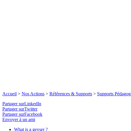
Accueil
>
Nos Actions
>
Références & Supports
>
Supports Pédagog
Partager surLinkedIn
Partager surTwitter
Partager surFacebook
Envoyer à un ami
What is a geyser ?