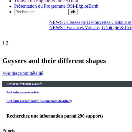
Trouver un Support ou une Action
Présentation du Programme OSI-ExplorEarth
NEWS : Classes de Découvertes Cristaux et
NEWS : Vacances Volcans, Géologie & Cri
1
2
Geysers and their different shapes
Voir descriptif détaillé
Activer la recherche avancée
Recherche avancée activée
Recherche avancée activée (Cliquer pour désactiver)
Recherchez une information parmi
290
supports
Projets