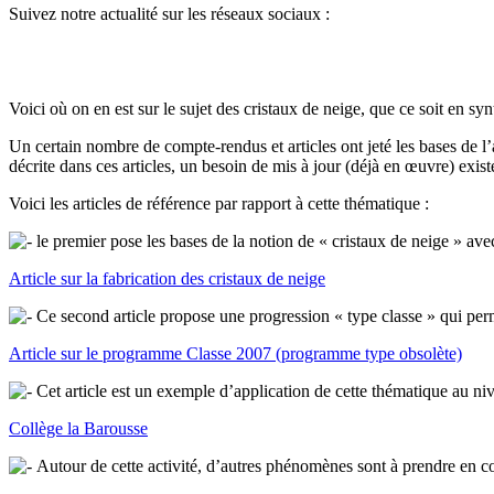
Suivez notre actualité sur les réseaux sociaux :
Voici où on en est sur le sujet des cristaux de neige, que ce soit en sy
Un certain nombre de compte-rendus et articles ont jeté les bases de l’a
décrite dans ces articles, un besoin de mis à jour (déjà en œuvre) exist
Voici les articles de référence par rapport à cette thématique :
le premier pose les bases de la notion de « cristaux de neige » avec
Article sur la fabrication des cristaux de neige
Ce second article propose une progression « type classe » qui perme
Article sur le programme Classe 2007 (programme type obsolète)
Cet article est un exemple d’application de cette thématique au ni
Collège la Barousse
Autour de cette activité, d’autres phénomènes sont à prendre en com