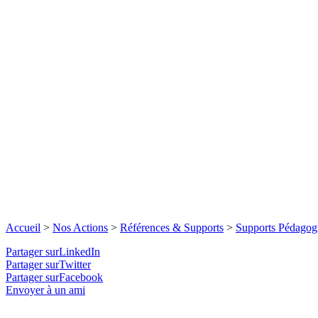
Accueil
>
Nos Actions
>
Références & Supports
>
Supports Pédagog
Partager surLinkedIn
Partager surTwitter
Partager surFacebook
Envoyer à un ami