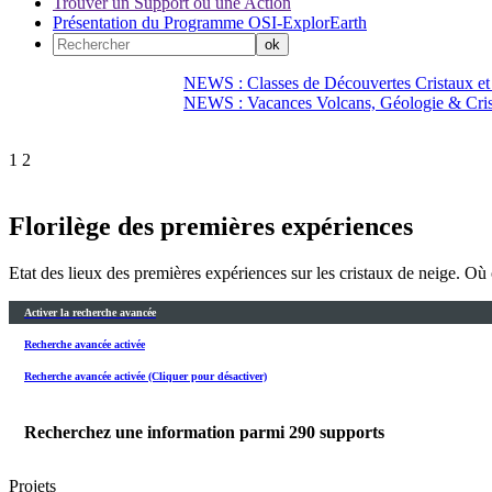
Trouver un Support ou une Action
Présentation du Programme OSI-ExplorEarth
NEWS : Classes de Découvertes Cristaux et
NEWS : Vacances Volcans, Géologie & Cri
1
2
Florilège des premières expériences
Etat des lieux des premières expériences sur les cristaux de neige. Où 
Activer la recherche avancée
Recherche avancée activée
Recherche avancée activée (Cliquer pour désactiver)
Recherchez une information parmi
290
supports
Projets