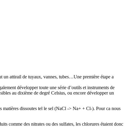
ut un attirail de tuyaux, vannes, tubes…Une première étape a
alement développer toute une série d’outils et instruments de
sensibles au dixième de degré Celsius, ou encore développer un
es matières dissoutes tel le sel (NaCl -> Na+ + Cl-). Pour ca nous
uits comme des nitrates ou des sulfates, les chlorures étaient donc