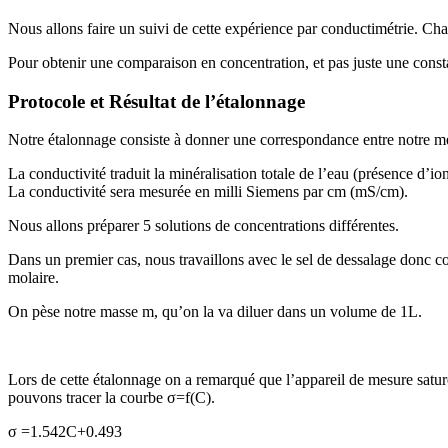
Nous allons faire un suivi de cette expérience par conductimétrie. Ch
Pour obtenir une comparaison en concentration, et pas juste une const
Protocole et Résultat de l’étalonnage
Notre étalonnage consiste à donner une correspondance entre notre mes
La conductivité traduit la minéralisation totale de l’eau (présence d’io
La conductivité sera mesurée en milli Siemens par cm (mS/cm).
Nous allons préparer 5 solutions de concentrations différentes.
Dans un premier cas, nous travaillons avec le sel de dessalage donc co
molaire.
On pèse notre masse m, qu’on la va diluer dans un volume de 1L.
Lors de cette étalonnage on a remarqué que l’appareil de mesure saturé
pouvons tracer la courbe σ=f(C).
σ =1.542C+0.493