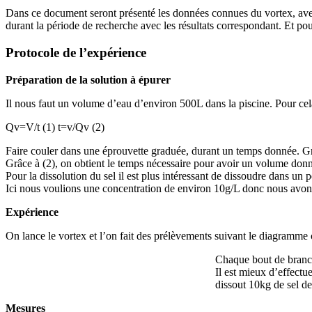
Dans ce document seront présenté les données connues du vortex, avec 
durant la période de recherche avec les résultats correspondant. Et pour
Protocole de l’expérience
Préparation de la solution à épurer
Il nous faut un volume d’eau d’environ 500L dans la piscine. Pour cela 
Qv=V/t (1) t=v/Qv (2)
Faire couler dans une éprouvette graduée, durant un temps donnée. Grâc
Grâce à (2), on obtient le temps nécessaire pour avoir un volume don
Pour la dissolution du sel il est plus intéressant de dissoudre dans un p
Ici nous voulions une concentration de environ 10g/L donc nous avons
Expérience
On lance le vortex et l’on fait des prélèvements suivant le diagramme 
Chaque bout de branc
Il est mieux d’effectu
dissout 10kg de sel de
Mesures