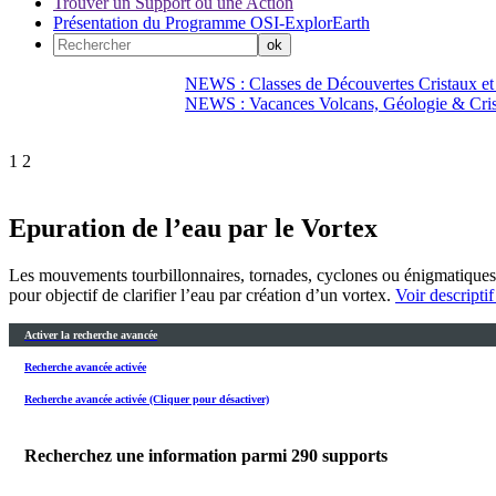
Trouver un Support ou une Action
Présentation du Programme OSI-ExplorEarth
NEWS : Classes de Découvertes Cristaux et
NEWS : Vacances Volcans, Géologie & Cri
1
2
Epuration de l’eau par le Vortex
Les mouvements tourbillonnaires, tornades, cyclones ou énigmatiques tr
pour objectif de clarifier l’eau par création d’un vortex.
Voir descriptif
Activer la recherche avancée
Recherche avancée activée
Recherche avancée activée (Cliquer pour désactiver)
Recherchez une information parmi
290
supports