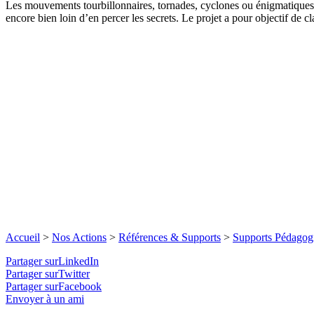
Les mouvements tourbillonnaires, tornades, cyclones ou énigmatiques t
encore bien loin d’en percer les secrets. Le projet a pour objectif de cl
Accueil
>
Nos Actions
>
Références & Supports
>
Supports Pédagog
Partager surLinkedIn
Partager surTwitter
Partager surFacebook
Envoyer à un ami