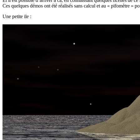
Et il est possible d’arriver à ca, en connaissant quelques ficelles de ce 
Ces quelques démos ont été réalisés sans calcul et au « pifomètre » pour
Une petite ile :