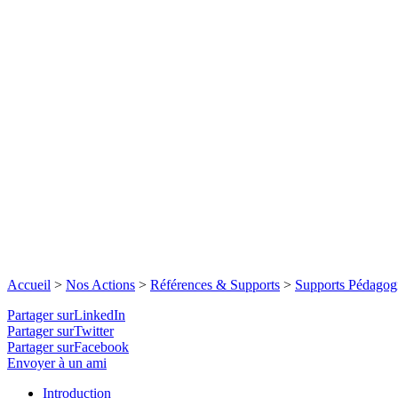
Accueil
>
Nos Actions
>
Références & Supports
>
Supports Pédagog
Partager surLinkedIn
Partager surTwitter
Partager surFacebook
Envoyer à un ami
Introduction