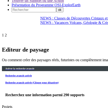
Trouver un Support ou une Action
Présentation du Programme OSI-ExplorEarth
NEWS : Classes de Découvertes Cristaux et
NEWS : Vacances Volcans, Géologie & Cri
1
2
Editeur de paysage
Ou comment créer des paysages réels, futuristes ou complètement ima
Activer la recherche avancée
Recherche avancée activée
Recherche avancée activée (Cliquer pour désactiver)
Recherchez une information parmi
290
supports
Projets