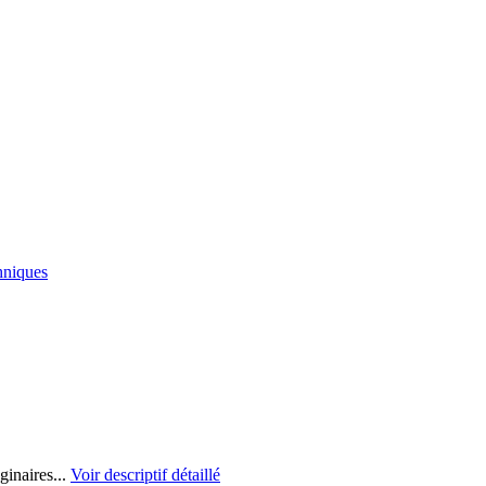
hniques
ginaires...
Voir descriptif détaillé