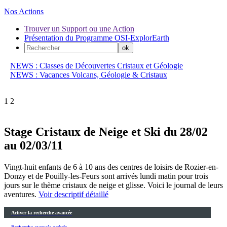
Nos Actions
Trouver un Support ou une Action
Présentation du Programme OSI-ExplorEarth
NEWS : Classes de Découvertes Cristaux et Géologie
NEWS : Vacances Volcans, Géologie & Cristaux
1
2
Stage Cristaux de Neige et Ski du 28/02
au 02/03/11
Vingt-huit enfants de 6 à 10 ans des centres de loisirs de Rozier-en-
Donzy et de Pouilly-les-Feurs sont arrivés lundi matin pour trois
jours sur le thème cristaux de neige et glisse. Voici le journal de leurs
aventures.
Voir descriptif détaillé
Activer la recherche avancée