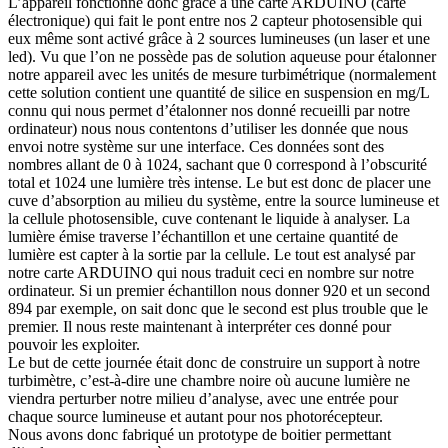
L’appareil fonctionne donc grâce à une carte ARDUINO (carte
électronique) qui fait le pont entre nos 2 capteur photosensible qui
eux même sont activé grâce à 2 sources lumineuses (un laser et une
led). Vu que l’on ne possède pas de solution aqueuse pour étalonner
notre appareil avec les unités de mesure turbimétrique (normalement
cette solution contient une quantité de silice en suspension en mg/L
connu qui nous permet d’étalonner nos donné recueilli par notre
ordinateur) nous nous contentons d’utiliser les donnée que nous
envoi notre système sur une interface. Ces données sont des
nombres allant de 0 à 1024, sachant que 0 correspond à l’obscurité
total et 1024 une lumière très intense. Le but est donc de placer une
cuve d’absorption au milieu du système, entre la source lumineuse et
la cellule photosensible, cuve contenant le liquide à analyser. La
lumière émise traverse l’échantillon et une certaine quantité de
lumière est capter à la sortie par la cellule. Le tout est analysé par
notre carte ARDUINO qui nous traduit ceci en nombre sur notre
ordinateur. Si un premier échantillon nous donner 920 et un second
894 par exemple, on sait donc que le second est plus trouble que le
premier. Il nous reste maintenant à interpréter ces donné pour
pouvoir les exploiter.
Le but de cette journée était donc de construire un support à notre
turbimètre, c’est-à-dire une chambre noire où aucune lumière ne
viendra perturber notre milieu d’analyse, avec une entrée pour
chaque source lumineuse et autant pour nos photorécepteur.
Nous avons donc fabriqué un prototype de boitier permettant