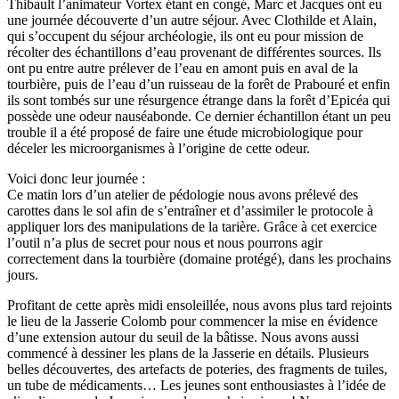
Thibault l’animateur Vortex étant en congé, Marc et Jacques ont eu
une journée découverte d’un autre séjour. Avec Clothilde et Alain,
qui s’occupent du séjour archéologie, ils ont eu pour mission de
récolter des échantillons d’eau provenant de différentes sources. Ils
ont pu entre autre prélever de l’eau en amont puis en aval de la
tourbière, puis de l’eau d’un ruisseau de la forêt de Prabouré et enfin
ils sont tombés sur une résurgence étrange dans la forêt d’Epicéa qui
possède une odeur nauséabonde. Ce dernier échantillon étant un peu
trouble il a été proposé de faire une étude microbiologique pour
déceler les microorganismes à l’origine de cette odeur.
Voici donc leur journée :
Ce matin lors d’un atelier de pédologie nous avons prélevé des
carottes dans le sol afin de s’entraîner et d’assimiler le protocole à
appliquer lors des manipulations de la tarière. Grâce à cet exercice
l’outil n’a plus de secret pour nous et nous pourrons agir
correctement dans la tourbière (domaine protégé), dans les prochains
jours.
Profitant de cette après midi ensoleillée, nous avons plus tard rejoints
le lieu de la Jasserie Colomb pour commencer la mise en évidence
d’une extension autour du seuil de la bâtisse. Nous avons aussi
commencé à dessiner les plans de la Jasserie en détails. Plusieurs
belles découvertes, des artefacts de poteries, des fragments de tuiles,
un tube de médicaments… Les jeunes sont enthousiastes à l’idée de