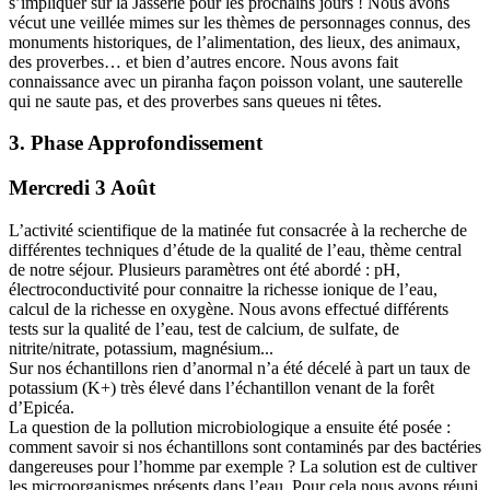
s’impliquer sur la Jasserie pour les prochains jours ! Nous avons
vécut une veillée mimes sur les thèmes de personnages connus, des
monuments historiques, de l’alimentation, des lieux, des animaux,
des proverbes… et bien d’autres encore. Nous avons fait
connaissance avec un piranha façon poisson volant, une sauterelle
qui ne saute pas, et des proverbes sans queues ni têtes.
3. Phase Approfondissement
Mercredi 3 Août
L’activité scientifique de la matinée fut consacrée à la recherche de
différentes techniques d’étude de la qualité de l’eau, thème central
de notre séjour. Plusieurs paramètres ont été abordé : pH,
électroconductivité pour connaitre la richesse ionique de l’eau,
calcul de la richesse en oxygène. Nous avons effectué différents
tests sur la qualité de l’eau, test de calcium, de sulfate, de
nitrite/nitrate, potassium, magnésium...
Sur nos échantillons rien d’anormal n’a été décelé à part un taux de
potassium (K+) très élevé dans l’échantillon venant de la forêt
d’Epicéa.
La question de la pollution microbiologique a ensuite été posée :
comment savoir si nos échantillons sont contaminés par des bactéries
dangereuses pour l’homme par exemple ? La solution est de cultiver
les microorganismes présents dans l’eau. Pour cela nous avons réuni