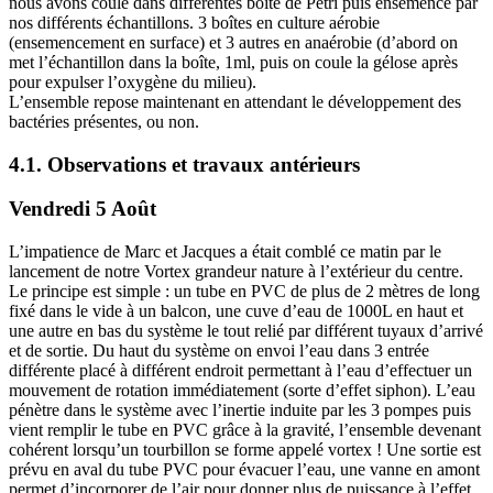
nous avons coulé dans différentes boîte de Petri puis ensemencé par
nos différents échantillons. 3 boîtes en culture aérobie
(ensemencement en surface) et 3 autres en anaérobie (d’abord on
met l’échantillon dans la boîte, 1ml, puis on coule la gélose après
pour expulser l’oxygène du milieu).
L’ensemble repose maintenant en attendant le développement des
bactéries présentes, ou non.
4.1. Observations et travaux antérieurs
Vendredi 5 Août
L’impatience de Marc et Jacques a était comblé ce matin par le
lancement de notre Vortex grandeur nature à l’extérieur du centre.
Le principe est simple : un tube en PVC de plus de 2 mètres de long
fixé dans le vide à un balcon, une cuve d’eau de 1000L en haut et
une autre en bas du système le tout relié par différent tuyaux d’arrivé
et de sortie. Du haut du système on envoi l’eau dans 3 entrée
différente placé à différent endroit permettant à l’eau d’effectuer un
mouvement de rotation immédiatement (sorte d’effet siphon). L’eau
pénètre dans le système avec l’inertie induite par les 3 pompes puis
vient remplir le tube en PVC grâce à la gravité, l’ensemble devenant
cohérent lorsqu’un tourbillon se forme appelé vortex ! Une sortie est
prévu en aval du tube PVC pour évacuer l’eau, une vanne en amont
permet d’incorporer de l’air pour donner plus de puissance à l’effet