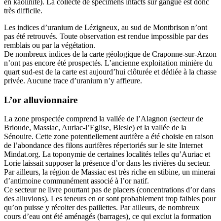
en kaolinite). La collecte de spécimens intacts sur gangue est donc
très difficile.
Les indices d’uranium de Lézigneux, au sud de Montbrison n’ont
pas été retrouvés. Toute observation est rendue impossible par des
remblais ou par la végétation.
De nombreux indices de la carte géologique de Craponne-sur-Arzon
n’ont pas encore été prospectés. L’ancienne exploitation minière du
quart sud-est de la carte est aujourd’hui clôturée et dédiée à la chasse
privée. Aucune trace d’uranium n’y affleure.
L’or alluvionnaire
La zone prospectée comprend la vallée de l’Alagnon (secteur de
Brioude, Massiac, Auriac-l’Eglise, Blesle) et la vallée de la
Sénouire. Cette zone potentiellement aurifère a été choisie en raison
de l’abondance des filons aurifères répertoriés sur le site Internet
Mindat.org. La toponymie de certaines localités telles qu’Auriac et
Lorie laissait supposer la présence d’or dans les rivières du secteur.
Par ailleurs, la région de Massiac est très riche en stibine, un minerai
d’antimoine communément associé à l’or natif.
Ce secteur ne livre pourtant pas de placers (concentrations d’or dans
des alluvions). Les teneurs en or sont probablement trop faibles pour
qu’on puisse y récolter des paillettes. Par ailleurs, de nombreux
cours d’eau ont été aménagés (barrages), ce qui exclut la formation