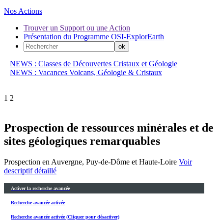
Nos Actions
Trouver un Support ou une Action
Présentation du Programme OSI-ExplorEarth
NEWS : Classes de Découvertes Cristaux et Géologie
NEWS : Vacances Volcans, Géologie & Cristaux
1
2
Prospection de ressources minérales et de
sites géologiques remarquables
Prospection en Auvergne, Puy-de-Dôme et Haute-Loire
Voir
descriptif détaillé
Activer la recherche avancée
Recherche avancée activée
Recherche avancée activée (Cliquer pour désactiver)