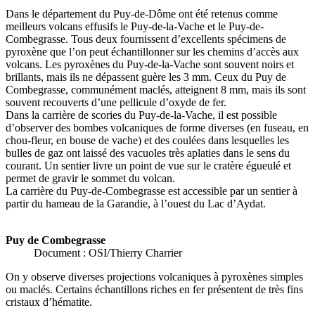
Dans le département du Puy-de-Dôme ont été retenus comme
meilleurs volcans effusifs le Puy-de-la-Vache et le Puy-de-
Combegrasse. Tous deux fournissent d’excellents spécimens de
pyroxène que l’on peut échantillonner sur les chemins d’accès aux
volcans. Les pyroxènes du Puy-de-la-Vache sont souvent noirs et
brillants, mais ils ne dépassent guère les 3 mm. Ceux du Puy de
Combegrasse, communément maclés, atteignent 8 mm, mais ils sont
souvent recouverts d’une pellicule d’oxyde de fer.
Dans la carrière de scories du Puy-de-la-Vache, il est possible
d’observer des bombes volcaniques de forme diverses (en fuseau, en
chou-fleur, en bouse de vache) et des coulées dans lesquelles les
bulles de gaz ont laissé des vacuoles très aplaties dans le sens du
courant. Un sentier livre un point de vue sur le cratère égueulé et
permet de gravir le sommet du volcan.
La carrière du Puy-de-Combegrasse est accessible par un sentier à
partir du hameau de la Garandie, à l’ouest du Lac d’Aydat.
Puy de Combegrasse
Document : OSI/Thierry Charrier
On y observe diverses projections volcaniques à pyroxènes simples
ou maclés. Certains échantillons riches en fer présentent de très fins
cristaux d’hématite.