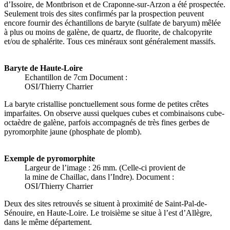
d’Issoire, de Montbrison et de Craponne-sur-Arzon a été prospectée.
Seulement trois des sites confirmés par la prospection peuvent
encore fournir des échantillons de baryte (sulfate de baryum) mêlée
à plus ou moins de galène, de quartz, de fluorite, de chalcopyrite
et/ou de sphalérite. Tous ces minéraux sont généralement massifs.
Baryte de Haute-Loire
Echantillon de 7cm
Document :
OSI/Thierry Charrier
La baryte cristallise ponctuellement sous forme de petites crêtes
imparfaites. On observe aussi quelques cubes et combinaisons cube-
octaèdre de galène, parfois accompagnés de très fines gerbes de
pyromorphite jaune (phosphate de plomb).
Exemple de pyromorphite
Largeur de l’image : 26 mm. (Celle-ci provient de
la mine de Chaillac, dans l’Indre).
Document :
OSI/Thierry Charrier
Deux des sites retrouvés se situent à proximité de Saint-Pal-de-
Sénouire, en Haute-Loire. Le troisième se situe à l’est d’Allègre,
dans le même département.