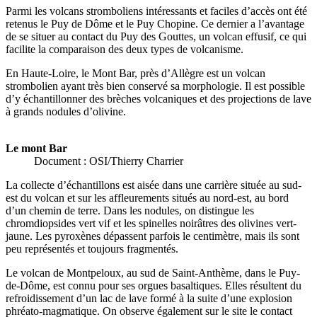
Parmi les volcans stromboliens intéressants et faciles d’accès ont été
retenus le Puy de Dôme et le Puy Chopine. Ce dernier a l’avantage
de se situer au contact du Puy des Gouttes, un volcan effusif, ce qui
facilite la comparaison des deux types de volcanisme.
En Haute-Loire, le Mont Bar, près d’Allègre est un volcan
strombolien ayant très bien conservé sa morphologie. Il est possible
d’y échantillonner des brèches volcaniques et des projections de lave
à grands nodules d’olivine.
Le mont Bar
Document : OSI/Thierry Charrier
La collecte d’échantillons est aisée dans une carrière située au sud-
est du volcan et sur les affleurements situés au nord-est, au bord
d’un chemin de terre. Dans les nodules, on distingue les
chromdiopsides vert vif et les spinelles noirâtres des olivines vert-
jaune. Les pyroxènes dépassent parfois le centimètre, mais ils sont
peu représentés et toujours fragmentés.
Le volcan de Montpeloux, au sud de Saint-Anthème, dans le Puy-
de-Dôme, est connu pour ses orgues basaltiques. Elles résultent du
refroidissement d’un lac de lave formé à la suite d’une explosion
phréato-magmatique. On observe également sur le site le contact