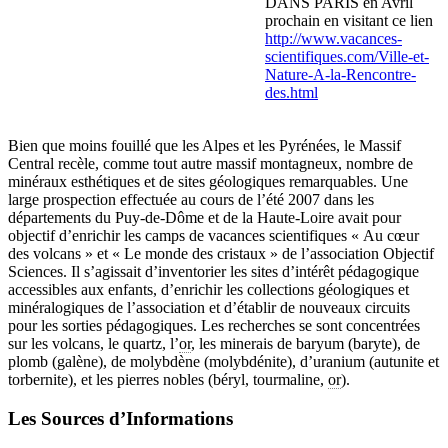
DANS PARIS en Avril
prochain en visitant ce lien
http://www.vacances-
scientifiques.com/Ville-et-
Nature-A-la-Rencontre-
des.html
Bien que moins fouillé que les Alpes et les Pyrénées, le Massif
Central recèle, comme tout autre massif montagneux, nombre de
minéraux esthétiques et de sites géologiques remarquables. Une
large prospection effectuée au cours de l’été 2007 dans les
départements du Puy-de-Dôme et de la Haute-Loire avait pour
objectif d’enrichir les camps de vacances scientifiques « Au cœur
des volcans » et « Le monde des cristaux » de l’association Objectif
Sciences. Il s’agissait d’inventorier les sites d’intérêt pédagogique
accessibles aux enfants, d’enrichir les collections géologiques et
minéralogiques de l’association et d’établir de nouveaux circuits
pour les sorties pédagogiques. Les recherches se sont concentrées
sur les volcans, le quartz, l’
or
, les minerais de baryum (baryte), de
plomb (galène), de molybdène (molybdénite), d’uranium (autunite et
torbernite), et les pierres nobles (béryl, tourmaline,
or
).
Les Sources d’Informations