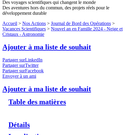
Des voyages scientifiques qui changent le monde
Des aventures hors du commun, des projets réels pour le
développement durable
Accueil
>
Nos Actions
>
Journal de Bord des Opérations
>
Vacances Scientifiques
>
Nouvel an en Famille 2024 - Neige et
Cristaux - Astronomie
Ajouter à ma liste de souhait
Partager surLinkedIn
Partager surTwitter
Partager surFacebook
Envoyer à un ami
Ajouter à ma liste de souhait
Table des matières
Détails