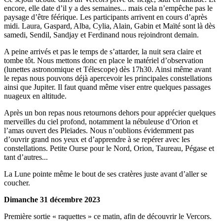
encore, elle date d’il y a des semaines... mais cela n’empêche pas le
paysage d’être féérique. Les participants arrivent en cours d’après
midi. Laura, Gaspard, Alba, Cylia, Alain, Gabin et Maïté sont là dès
samedi, Sendil, Sandjay et Ferdinand nous rejoindront demain.
A peine arrivés et pas le temps de s’attarder, la nuit sera claire et
tombe tôt. Nous mettons donc en place le matériel d’observation
(lunettes astronomique et Télescope) dès 17h30. Ainsi même avant
le repas nous pouvons déjà apercevoir les principales constellations
ainsi que Jupiter. Il faut quand même viser entre quelques passages
nuageux en altitude.
Après un bon repas nous retournons dehors pour apprécier quelques
merveilles du ciel profond, notamment la nébuleuse d’Orion et
l’amas ouvert des Pleïades. Nous n’oublions évidemment pas
d’ouvrir grand nos yeux et d’apprendre à se repérer avec les
constellations. Petite Ourse pour le Nord, Orion, Taureau, Pégase et
tant d’autres...
La Lune pointe même le bout de ses cratères juste avant d’aller se
coucher.
Dimanche 31 décembre 2023
Première sortie « raquettes » ce matin, afin de découvrir le Vercors.