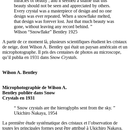
miracles of beauty ; and it seemed a shame that this
beauty should not be seen and appreciated by others.
Every crystal was a masterpiece of design and no one
design was ever repeated. When a snowflake melted,
that design was forever lost. Just that much beauty was
gone, without leaving any record behind. ”
Wilson “Snowflake” Bentley 1925
A partir de ce moment là, plusieurs scientifiques étudient les cristaux
de neige, dont Wilson A. Bentley qui était un paysan américain et un
microphotographe. Il pris des centaines de photos au microscope,
qu’il publia en 1931 dans
Snow Crystals
.
Wilson A. Bentley
Microphotographie de Wilson A.
Bentley publiée dans Snow
Crystals en 1931
“ Snow crystals are the hieroglyphs sent from the sky. ”
Ukichiro Nakaya, 1954
La première étude systématique des cristaux et l’observation de
toutes les principales formes peut être attribué à Ukichiro Nakaya.