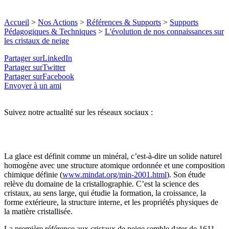
Accueil
>
Nos Actions
>
Références & Supports
>
Supports
Pédagogiques & Techniques
>
L'évolution de nos connaissances sur
les cristaux de neige
Partager surLinkedIn
Partager surTwitter
Partager surFacebook
Envoyer à un ami
Suivez notre actualité sur les réseaux sociaux :
La glace est définit comme un minéral, c’est-à-dire un solide naturel
homogène avec une structure atomique ordonnée et une composition
chimique définie (
www.mindat.org/min-2001.html
). Son étude
relève du domaine de la cristallographie. C’est la science des
cristaux, au sens large, qui étudie la formation, la croissance, la
forme extérieure, la structure interne, et les propriétés physiques de
la matière cristallisée.
La première référence aux cristaux de neige semble dater de 1611